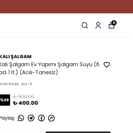
0
KALI ŞALGAM
Kalı Şalgam Ev Yapımı Şalgam Suyu (6
ad. 1 lt.) (Acılı-Tanesiz)
Ürün Kodu
:
xyz-3
₺ 500.00
%
20
₺ 400.00
Paylaş
: