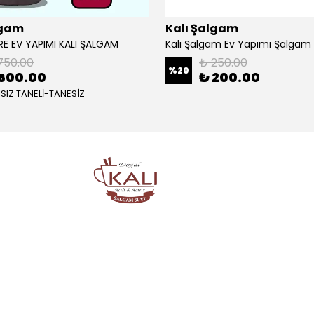
lgam
Kalı Şalgam
TRE EV YAPIMI KALI ŞALGAM
750.00
₺ 250.00
%
20
600.00
₺ 200.00
ISIZ TANELİ-TANESİZ