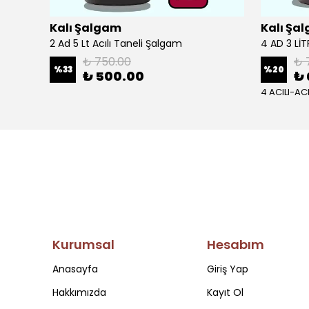
Kalı Şalgam
Kalı Şa
Kalı Şalgam Ev Yapımı Şalgam Suyu (3 ad. 1 lt.) (Acısız-Tanesiz) (Acı Sosu Yanında)
2 Ad 5 Lt Acılı Taneli Şalgam
4 AD 3 Lİ
₺ 750.00
₺ 
%
33
%
20
₺ 500.00
₺ 
4 ACILI-AC
Kurumsal
Hesabım
Anasayfa
Giriş Yap
Hakkımızda
Kayıt Ol