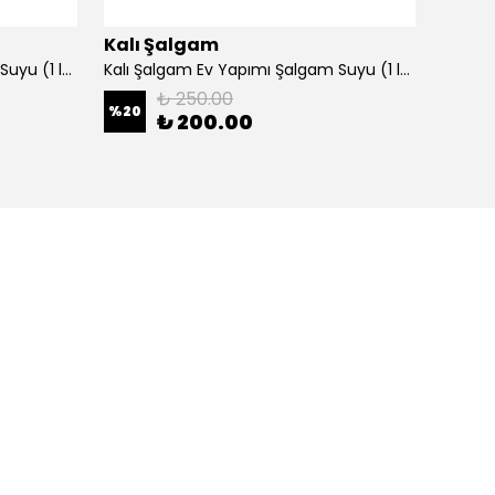
Kalı Şalgam
Kalı 
Kalı Şalgam Ev Yapımı Şalgam Suyu (1 lt.) (Acılı-Tanesiz)
Kalı Şalgam Ev Yapımı Şalgam Suyu (1 lt.) (Acısız-Taneli) (Acı Sosu Yanında)
₺ 250.00
%
20
%
20
₺ 200.00