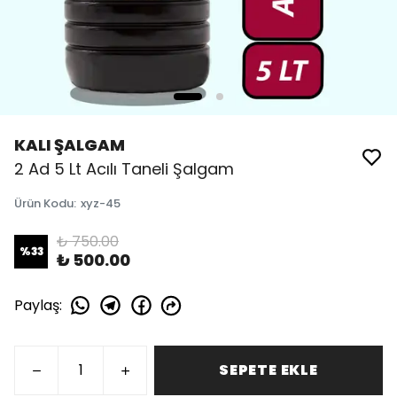
KALI ŞALGAM
2 Ad 5 Lt Acılı Taneli Şalgam
Ürün Kodu
:
xyz-45
₺ 750.00
%
33
₺ 500.00
Paylaş
:
SEPETE EKLE