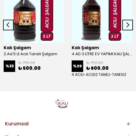
Kalı Şalgam
Kalı Şalgam
2 Ad 5 Lt Acılı Taneli Şalgam
4 AD 3 LİTRE EV YAPIMI KALI ŞALGAM
₺ 750.00
₺ 750.00
%
33
%
20
₺ 500.00
₺ 600.00
4 ACILI-ACISIZ TANELİ-TANESİZ
Kurumsal